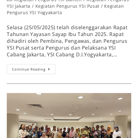
YSI Jakarta
/
Kegiatan Pengurus YSI Pusat
/
Kegiatan
Pengurus YSI Yogyakarta
Selasa (25/05/2025) telah diselenggarakan Rapat
Tahunan Yayasan Sayap Ibu Tahun 2025. Rapat
dihadiri oleh Pembina, Pengawas, dan Pengurus
YSI Pusat serta Pengurus dan Pelaksana YSI
Cabang Jakarta, YSI Cabang D.I.Yogyakarta,…
Continue Reading