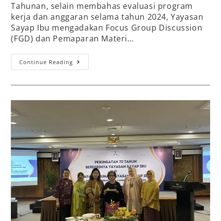
Tahunan, selain membahas evaluasi program
kerja dan anggaran selama tahun 2024, Yayasan
Sayap Ibu mengadakan Focus Group Discussion
(FGD) dan Pemaparan Materi…
Continue Reading