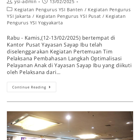
ysi-admin
13/02/2025
Kegiatan Pengurus YSI Banten
/
Kegiatan Pengurus
YSI Jakarta
/
Kegiatan Pengurus YSI Pusat
/
Kegiatan
Pengurus YSI Yogyakarta
Rabu - Kamis,(12-13/02/2025) bertempat di
Kantor Pusat Yayasan Sayap Ibu telah
diselenggarakan Kegiatan Pertemuan Tim
Pelaksana Pembahasan Langkah Optimalisasi
Pelayanan Anak di Yayasan Sayap Ibu yang diikuti
oleh Pelaksana dari…
Continue Reading