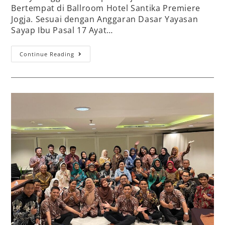
Bertempat di Ballroom Hotel Santika Premiere
Jogja. Sesuai dengan Anggaran Dasar Yayasan
Sayap Ibu Pasal 17 Ayat…
Continue Reading