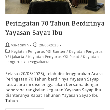
Peringatan 70 Tahun Berdirinya
Yayasan Sayap Ibu
ysi-admin
20/05/2025
Kegiatan Pengurus YSI Banten
/
Kegiatan Pengurus
YSI Jakarta
/
Kegiatan Pengurus YSI Pusat
/
Kegiatan
Pengurus YSI Yogyakarta
Selasa (20/05/2025), telah diselenggarakan Acara
Peringatan 70 Tahun berdirinya Yayasan Sayap
Ibu, acara ini diselenggarakan bersama dengan
beberapa rangkaian kegiatan Yayasan Sayap Ibu
diantaranya Rapat Tahunan Yayasan Sayap Ibu
Tahun…