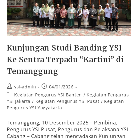
Kunjungan Studi Banding YSI
Ke Sentra Terpadu “Kartini” di
Temanggung
ysi-admin
04/01/2026
Kegiatan Pengurus YSI Banten
/
Kegiatan Pengurus
YSI Jakarta
/
Kegiatan Pengurus YSI Pusat
/
Kegiatan
Pengurus YSI Yogyakarta
Temanggung, 10 Desember 2025 – Pembina,
Pengurus YSI Pusat, Pengurus dan Pelaksana YSI
Cabang – Cabang telah mengadakan Kunjungan