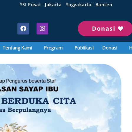
YSI Pusat
Jakarta
Yogyakarta
Banten
Donasi
Tentang Kami
Program
Publikasi
Donasi
H