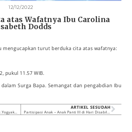
12/12/2022
a atas Wafatnya Ibu Carolina
isabeth Dodds
u mengucapkan turut berduka cita atas wafatnya:
, pukul 11.57 WIB.
i dalam Surga Bapa. Semangat dan pengabdian Ibu
ARTIKEL SESUDAH
Pemilihan Ketua Umum YSI Cabang D.I.Yogyakarta Masa Bhakti 2023 – 2028
Partisipasi Anak – Anak Panti III di Hari Disabilitas Internasional (HDI) dan Hari Kesetiakawanan Sosial Nasional (HKSN) 2022