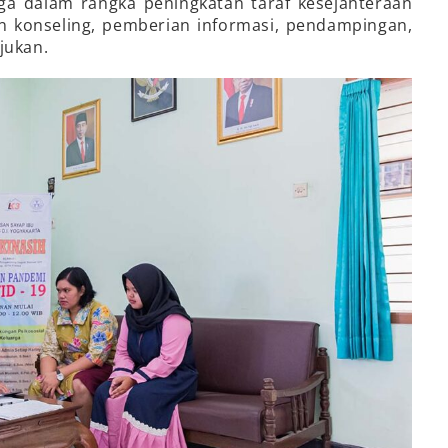
rga dalam rangka peningkatan taraf kesejahteraan
an konseling, pemberian informasi, pendampingan,
jukan.